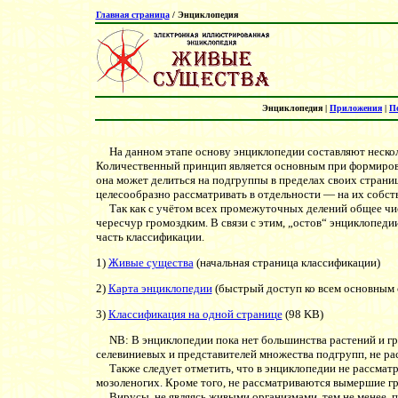
Главная страница
/ Энциклопедия
Энциклопедия |
Приложения
|
П
На данном этапе основу энциклопедии составляют нескол
Количественный принцип является основным при формирова
она может делиться на подгруппы в пределах своих страниц
целесообразно рассматривать в отдельности — на их собст
Так как с учётом всех промежуточных делений общее числ
чересчур громоздким. В связи с этим, „остов“ энциклопеди
часть классификации.
1)
Живые существа
(начальная страница классификации)
2)
Карта энциклопедии
(быстрый доступ ко всем основным 
3)
Классификация на одной странице
(98 KB)
NB: В энциклопедии пока нет большинства растений и гри
селевиниевых и представителей множества подгрупп, не р
Также следует отметить, что в энциклопедии не рассмат
мозоленогих. Кроме того, не рассматриваются вымершие г
Вирусы, не являясь живыми организмами, тем не менее, п