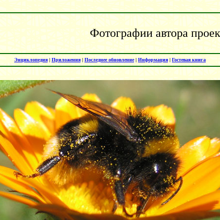
Фотографии автора проек
Энциклопедия
|
Приложения
|
Последнее обновление
|
Информация
|
Гостевая книга