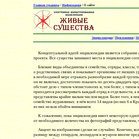
Главная страница
/
Информация
/ О сайте
Энциклопедия
|
Приложения
|
П
Концептуальной идеей энциклопедии является собрание
проекта. Все существа занимают места в энциклопедии сог
Близкие виды объединены в семейства, отряды, классы, ти
о родственных связях и показывает организмы от низших 
в необходимой мере отражать разнообразие каждой группы 
он не включал, достаточно показать по десять-двадцать пр
обстоит дело с типом членистоногих и, тем более, с типом
приходится рассматривать каждый отряд в отдельности, а н
представлены крайне малым числом видов. Более того, в н
семейство журавлиных: в нём всего 14 видов (из них 6 в К
из них нельзя обойти вниманием.
К сожалению, пока энциклопедия имеет некоторую однобо
от необходимого количества их фотографий представлена, 
Акцент на изображения сделан не случайно. Конечно, все х
разницу между гепардом, леопардом и ягуаром многие пред