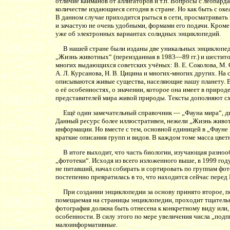
отличие кайманов от аллигаторов и т.п. Вопросы с леопар
количестве издающиеся сегодня в стране. Но как быть с о
В данном случае приходится рыться в сети, просматривать
и зачастую не очень удобными, формами его подачи. Кроме 
уже об электронных вариантах солидных энциклопедий.
В нашей стране были изданы две уникальных энциклопед
„Жизнь животных“ (переизданная в 1983—89 гг.) и шестит
многих выдающихся советских учёных: В. Е. Соколова, М. С.
А. Л. Курсанова, Н. В. Цицина и многих-многих других. На
описываются живые существа, населяющие нашу планету. 
о её особенностях, о значении, которое она имеет в приро
представителей мира живой природы. Тексты дополняют сх
Ещё один замечательный справочник — „Фауна мира“, два 
Данный ресурс более иллюстративен, нежели „Жизнь живот
информации. Но вместе с тем, основной единицей в „Фауне
краткие описания групп и видов. В каждом томе масса цвет
В итоге выходит, что часть биологии, изучающая разнообр
„фототеки“. Исходя из всего изложенного выше, в 1999 год
не питавший, начал собирать и сортировать по группам фо
постепенно превратилась в то, что находится сейчас перед
При создании энциклопедии за основу принято второе, п
помещаемая на страницы энциклопедии, проходит тщательн
фотография должна быть отнесена к конкретному виду или, 
особенности. В силу этого по мере увеличения числа „под
малоинформативные.